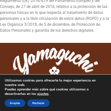
Reglamento (UE) 2016/679 del Parlamento Europeo y del
Consejo, de 27 de abril de 2016, relativo a la protección de las
personas físicas en lo que respecta al tratamiento de datos
personales y a la libre circulación de estos datos (RGPD) y a la
Ley Orgánica 3/2018, de 5 de diciembre, de Protección de
Datos Personales y garantía de los derechos digitales.
Utilizamos cookies para ofrecerte la mejor experiencia en
nuestra web.
Puedes aprender más sobre qué cookies utilizamos o
desactivarlas en los
ajustes
.
COPYRIGHT © 2026 RISTORANTE YAMAGUCHI 1995
AVISO LEGAL
|
POLÍTICA DE PRIVACIDAD
|
COOKIES
Aceptar
Rechazar
NOSOTROS
CARTA
RESERVA
CONTACTO
DISEÑO Y DESARROLLO DE JH.CHEN
|
WordPress外贸建站